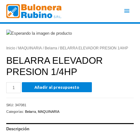
Ir
Men
al
contenido
princ
Inicio
/
MAQUINARIA
/
Belarra
/ BELARRA ELEVADOR PRESION 1/4HP
BELARRA ELEVADOR
PRESION 1/4HP
BELARRA
Añadir al presupuesto
ELEVADOR
PRESION
SKU:
347081
1/4HP
Categorías:
Belarra
,
MAQUINARIA
cantidad
Descripción