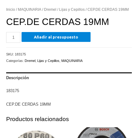
Inicio
/
MAQUINARIA
/
Dremel
/
Lijas y Cepillos
/ CEP.DE CERDAS 19MM
CEP.DE CERDAS 19MM
CEP.DE
Añadir al presupuesto
CERDAS
19MM
SKU:
183175
cantidad
Categorías:
Dremel
,
Lijas y Cepillos
,
MAQUINARIA
Descripción
183175
CEP.DE CERDAS 19MM
Productos relacionados