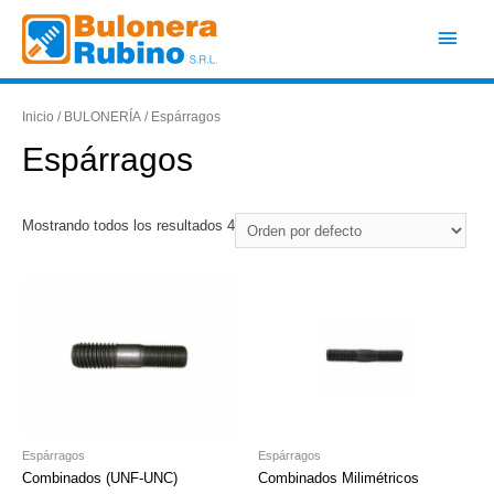
Ir
Men
al
contenido
princ
Inicio
/
BULONERÍA
/ Espárragos
Espárragos
Mostrando todos los resultados 4
Espárragos
Espárragos
Combinados (UNF-UNC)
Combinados Milimétricos