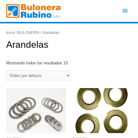
Ir
Men
al
contenido
princ
Inicio
/
BULONERÍA
/ Arandelas
Arandelas
Mostrando todos los resultados 10