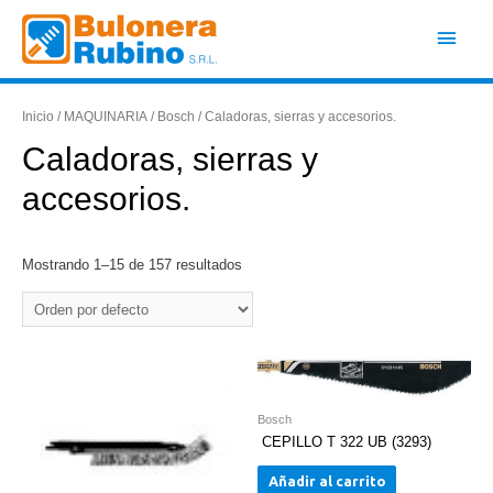
Ir
Men
al
contenido
princ
Inicio
/
MAQUINARIA
/
Bosch
/ Caladoras, sierras y accesorios.
Caladoras, sierras y
accesorios.
Mostrando 1–15 de 157 resultados
Bosch
CEPILLO T 322 UB (3293)
Añadir al carrito