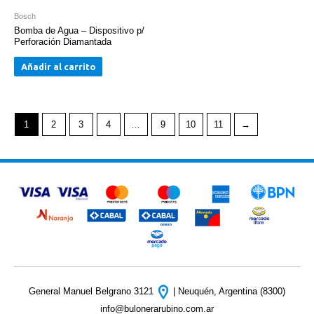
Bosch
Bomba de Agua – Dispositivo p/
Perforación Diamantada
Añadir al carrito
1
2
3
4
…
9
10
11
→
General Manuel Belgrano 3121
| Neuquén, Argentina (8300)
info@bulonerarubino.com.ar