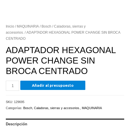
Inicio
/
MAQUINARIA
/
Bosch
/
Caladoras, sierras y
accesorios.
/ ADAPTADOR HEXAGONAL POWER CHANGE SIN BROCA
CENTRADO
ADAPTADOR HEXAGONAL
POWER CHANGE SIN
BROCA CENTRADO
ADAPTADOR
Añadir al presupuesto
HEXAGONAL
POWER
SKU:
129695
CHANGE
Categorías:
Bosch
,
Caladoras, sierras y accesorios.
,
MAQUINARIA
SIN
BROCA
CENTRADO
Descripción