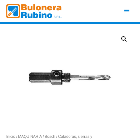
Ir
Men
al
contenido
princ
Inicio
/
MAQUINARIA
/
Bosch
/
Caladoras, sierras y