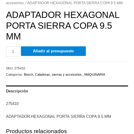
accesorios.
/ ADAPTADOR HEXAGONAL PORTA SIERRA COPA 9.5 MM
ADAPTADOR HEXAGONAL
PORTA SIERRA COPA 9.5
MM
ADAPTADOR
Añadir al presupuesto
HEXAGONAL
PORTA
SKU:
275410
SIERRA
Categorías:
Bosch
,
Caladoras, sierras y accesorios.
,
MAQUINARIA
COPA
9.5
MM
Descripción
cantidad
275410
ADAPTADOR HEXAGONAL PORTA SIERRA COPA 9.5 MM
Productos relacionados