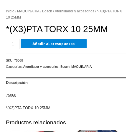
Inicio
/
MAQUINARIA
/
Bosch
/
Atornillador y accesorios
/ *(X3)PTA TORX
10 25MM
*(X3)PTA TORX 10 25MM
*
Añadir al presupuesto
(X3)PTA
TORX
SKU:
75068
10
Categorías:
Atornillador y accesorios
,
Bosch
,
MAQUINARIA
25MM
cantidad
Descripción
75068
*(X3)PTA TORX 10 25MM
Productos relacionados