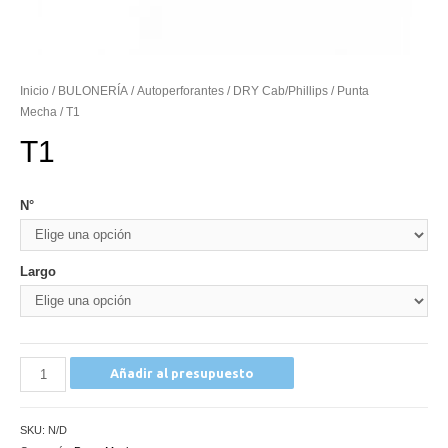
Inicio
/
BULONERÍA
/
Autoperforantes
/
DRY Cab/Phillips
/
Punta
Mecha
/ T1
T1
N°
Largo
T1
Añadir al presupuesto
cantidad
SKU:
N/D