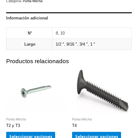
Categoría:
Punta Mecha
Información adicional
N°
8, 10
Largo
1/2 "
,
9/16 "
,
3/4 "
,
1 "
Productos relacionados
Punta Mecha
Punta Mecha
T2 y T3
T4
Seleccionar opciones
Seleccionar opciones