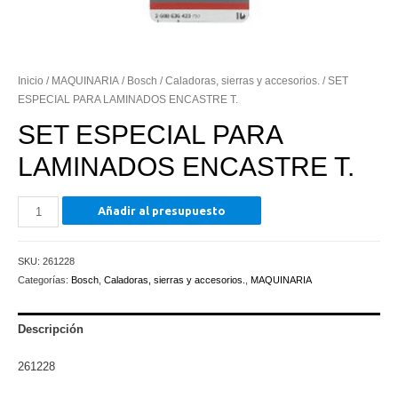
Inicio
/
MAQUINARIA
/
Bosch
/
Caladoras, sierras y accesorios.
/ SET
ESPECIAL PARA LAMINADOS ENCASTRE T.
SET ESPECIAL PARA
LAMINADOS ENCASTRE T.
SET
Añadir al presupuesto
ESPECIAL
PARA
SKU:
261228
LAMINADOS
Categorías:
Bosch
,
Caladoras, sierras y accesorios.
,
MAQUINARIA
ENCASTRE
T.
cantidad
Descripción
261228