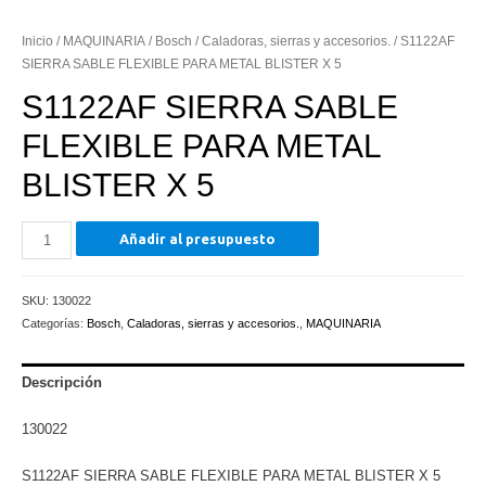
Inicio
/
MAQUINARIA
/
Bosch
/
Caladoras, sierras y accesorios.
/ S1122AF
SIERRA SABLE FLEXIBLE PARA METAL BLISTER X 5
S1122AF SIERRA SABLE
FLEXIBLE PARA METAL
BLISTER X 5
S1122AF
Añadir al presupuesto
SIERRA
SABLE
SKU:
130022
FLEXIBLE
Categorías:
Bosch
,
Caladoras, sierras y accesorios.
,
MAQUINARIA
PARA
METAL
BLISTER
Descripción
X
130022
5
cantidad
S1122AF SIERRA SABLE FLEXIBLE PARA METAL BLISTER X 5