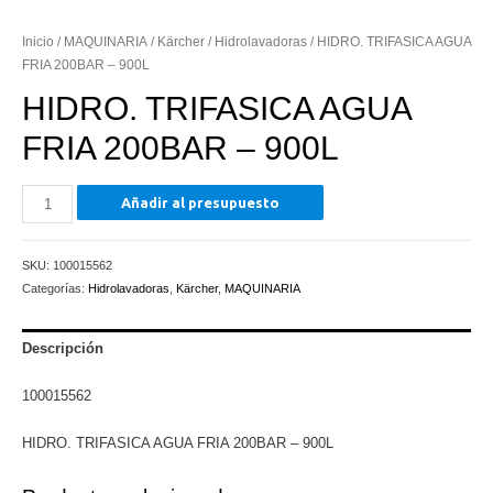
Inicio
/
MAQUINARIA
/
Kärcher
/
Hidrolavadoras
/ HIDRO. TRIFASICA AGUA
FRIA 200BAR – 900L
HIDRO. TRIFASICA AGUA
FRIA 200BAR – 900L
HIDRO.
Añadir al presupuesto
TRIFASICA
AGUA
SKU:
100015562
FRIA
Categorías:
Hidrolavadoras
,
Kärcher
,
MAQUINARIA
200BAR
-
900L
Descripción
cantidad
100015562
HIDRO. TRIFASICA AGUA FRIA 200BAR – 900L