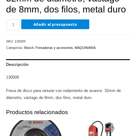
de 8mm, dos filos, metal duro
Fresa
Añadir al presupuesto
de
disco
SKU:
130009
para
Categorías:
Bosch
,
Fresadoras y accesorios
,
MAQUINARIA
ranurar
con
rodamiento
Descripción
de
130009
avance.
32mm
Fresa de disco para ranurar con rodamiento de avance. 32mm de
de
diámetro, vástago de 8mm, dos filos, metal duro
diámetro,
vástago
Productos relacionados
de
8mm,
dos
filos,