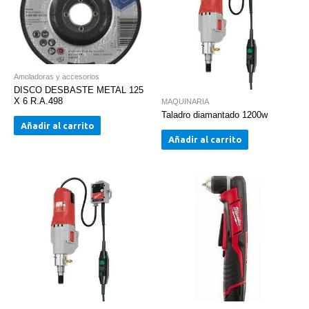
metal
duro
cantidad
Amoladoras y accesorios
DISCO DESBASTE METAL 125
X 6 R.A.498
MAQUINARIA
Taladro diamantado 1200w
Añadir al carrito
Añadir al carrito