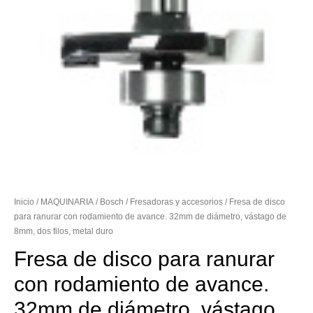
Inicio
/
MAQUINARIA
/
Bosch
/
Fresadoras y accesorios
/ Fresa de disco
para ranurar con rodamiento de avance. 32mm de diámetro, vástago de
8mm, dos filos, metal duro
Fresa de disco para ranurar
con rodamiento de avance.
32mm de diámetro, vástago