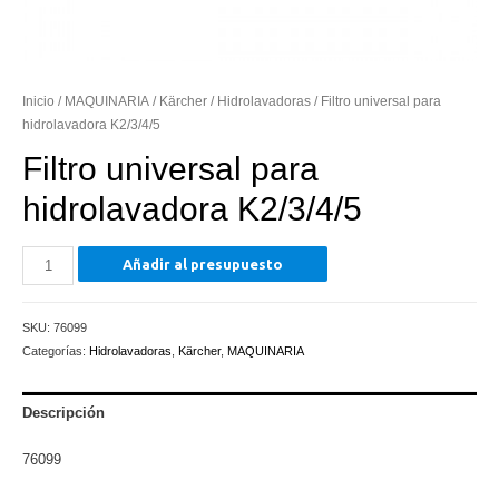
Inicio
/
MAQUINARIA
/
Kärcher
/
Hidrolavadoras
/ Filtro universal para
hidrolavadora K2/3/4/5
Filtro universal para
hidrolavadora K2/3/4/5
Filtro
Añadir al presupuesto
universal
para
SKU:
76099
hidrolavadora
Categorías:
Hidrolavadoras
,
Kärcher
,
MAQUINARIA
K2/3/4/5
cantidad
Descripción
76099