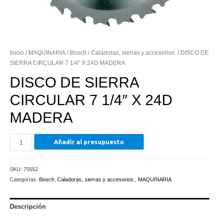
Inicio
/
MAQUINARIA
/
Bosch
/
Caladoras, sierras y accesorios.
/ DISCO DE
SIERRA CIRCULAR 7 1/4″ X 24D MADERA
DISCO DE SIERRA
CIRCULAR 7 1/4″ X 24D
MADERA
DISCO
Añadir al presupuesto
DE
SIERRA
SKU:
75652
CIRCULAR
Categorías:
Bosch
,
Caladoras, sierras y accesorios.
,
MAQUINARIA
7
1/4"
X
Descripción
24D