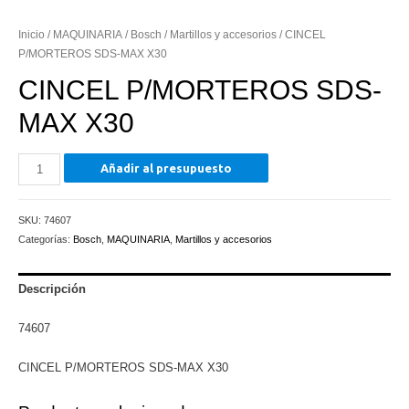
Inicio
/
MAQUINARIA
/
Bosch
/
Martillos y accesorios
/ CINCEL
P/MORTEROS SDS-MAX X30
CINCEL P/MORTEROS SDS-
MAX X30
CINCEL
Añadir al presupuesto
P/MORTEROS
SDS-
SKU:
74607
MAX
Categorías:
Bosch
,
MAQUINARIA
,
Martillos y accesorios
X30
cantidad
Descripción
74607
CINCEL P/MORTEROS SDS-MAX X30