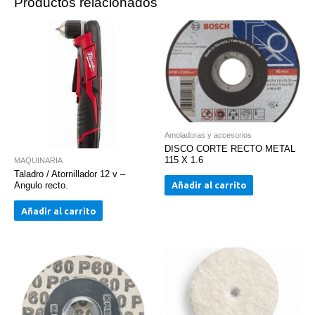
Productos relacionados
Amoladoras y accesorios
DISCO CORTE RECTO METAL
115 X 1.6
MAQUINARIA
Taladro / Atornillador 12 v –
Añadir al carrito
Angulo recto.
Añadir al carrito