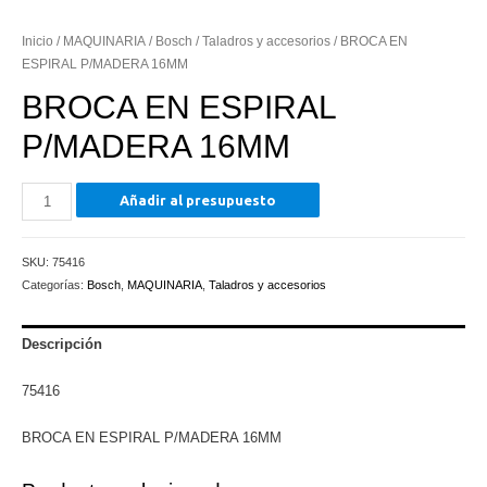
Inicio
/
MAQUINARIA
/
Bosch
/
Taladros y accesorios
/ BROCA EN
ESPIRAL P/MADERA 16MM
BROCA EN ESPIRAL
P/MADERA 16MM
BROCA
Añadir al presupuesto
EN
ESPIRAL
SKU:
75416
P/MADERA
Categorías:
Bosch
,
MAQUINARIA
,
Taladros y accesorios
16MM
cantidad
Descripción
75416
BROCA EN ESPIRAL P/MADERA 16MM