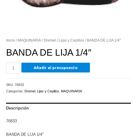
Inicio
/
MAQUINARIA
/
Dremel
/
Lijas y Cepillos
/ BANDA DE LIJA 1/4″
BANDA DE LIJA 1/4″
BANDA
Añadir al presupuesto
DE
LIJA
SKU:
76833
1/4"
Categorías:
Dremel
,
Lijas y Cepillos
,
MAQUINARIA
cantidad
Descripción
76833
BANDA DE LIJA 1/4″