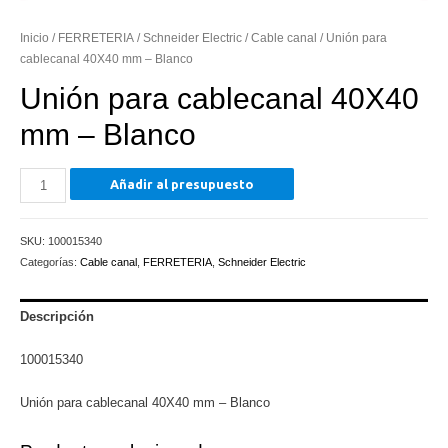
Inicio
/
FERRETERIA
/
Schneider Electric
/
Cable canal
/ Unión para
cablecanal 40X40 mm – Blanco
Unión para cablecanal 40X40
mm – Blanco
Unión
Añadir al presupuesto
para
cablecanal
SKU:
100015340
40X40
Categorías:
Cable canal
,
FERRETERIA
,
Schneider Electric
mm
-
Blanco
Descripción
cantidad
100015340
Unión para cablecanal 40X40 mm – Blanco