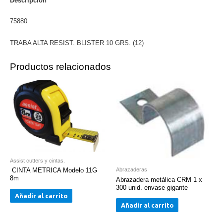
(12)
Descripción
cantidad
75880
TRABA ALTA RESIST. BLISTER 10 GRS. (12)
Productos relacionados
Assist cutters y cintas.
CINTA METRICA Modelo 11G
Abrazaderas
8m
Abrazadera metálica CRM 1 x
300 unid. envase gigante
Añadir al carrito
Añadir al carrito