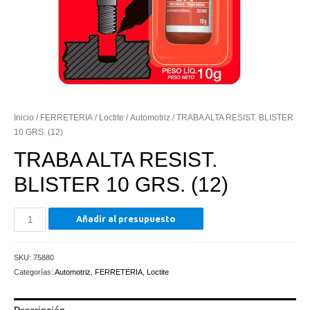
Inicio
/
FERRETERIA
/
Loctite
/
Automotriz
/ TRABA ALTA RESIST. BLISTER
10 GRS. (12)
TRABA ALTA RESIST.
BLISTER 10 GRS. (12)
TRABA
Añadir al presupuesto
ALTA
RESIST.
SKU:
75880
BLISTER
Categorías:
Automotriz
,
FERRETERIA
,
Loctite
10
GRS.