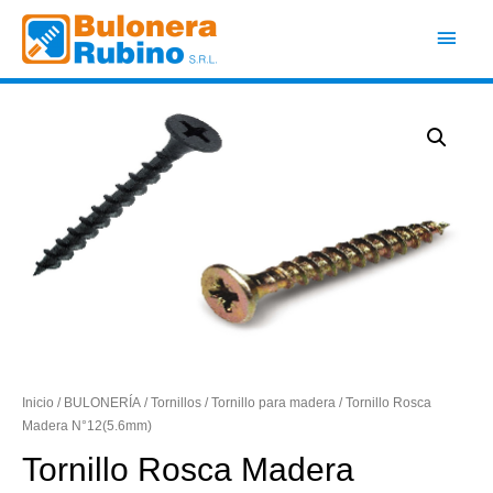
Ir
Men
al
contenido
princ
Inicio
/
BULONERÍA
/
Tornillos
/
Tornillo para madera
/ Tornillo Rosca
Madera N°12(5.6mm)
Tornillo Rosca Madera