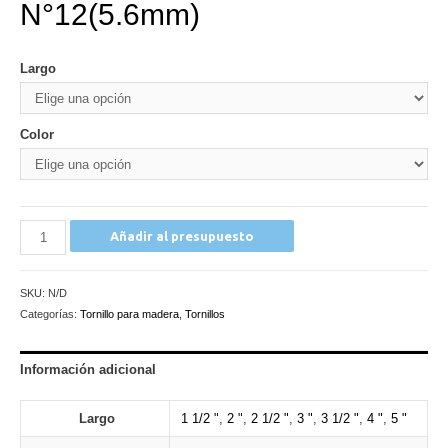
N°12(5.6mm)
Largo
Color
Tornillo
Añadir al presupuesto
Rosca
Madera
SKU:
N/D
N°12(5.6mm)
Categorías:
Tornillo para madera
,
Tornillos
cantidad
Información adicional
Largo
1 1/2 "
,
2 "
,
2 1/2 "
,
3 "
,
3 1/2 "
,
4 "
,
5 "