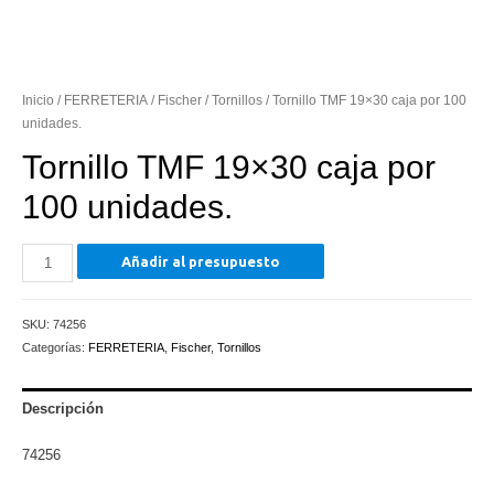
Inicio
/
FERRETERIA
/
Fischer
/
Tornillos
/ Tornillo TMF 19×30 caja por 100
unidades.
Tornillo TMF 19×30 caja por
100 unidades.
Tornillo
Añadir al presupuesto
TMF
19x30
SKU:
74256
caja
Categorías:
FERRETERIA
,
Fischer
,
Tornillos
por
100
unidades.
Descripción
cantidad
74256