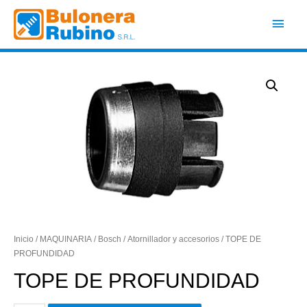
Ir
Men
al
contenido
princ
Inicio
/
MAQUINARIA
/
Bosch
/
Atornillador y accesorios
/ TOPE DE
PROFUNDIDAD
TOPE DE PROFUNDIDAD