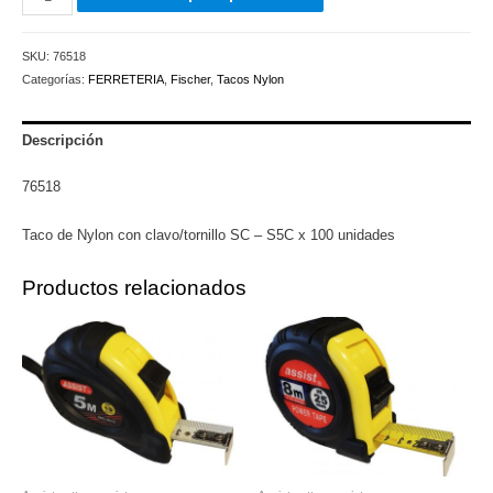
de
Nylon
SKU:
76518
con
Categorías:
FERRETERIA
,
Fischer
,
Tacos Nylon
clavo/tornillo
SC
-
Descripción
S5C
76518
x
100
Taco de Nylon con clavo/tornillo SC – S5C x 100 unidades
unidades
cantidad
Productos relacionados