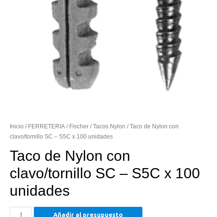
Inicio
/
FERRETERIA
/
Fischer
/
Tacos Nylon
/ Taco de Nylon con
clavo/tornillo SC – S5C x 100 unidades
Taco de Nylon con
clavo/tornillo SC – S5C x 100
unidades
Taco
Añadir al presupuesto