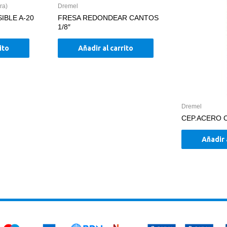
ra)
Dremel
IBLE A-20
FRESA REDONDEAR CANTOS
1/8″
ito
Añadir al carrito
Dremel
CEP.ACERO
Añadir 