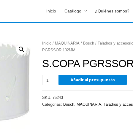
Inicio
Catálogo
¿Quiénes somos?
Inicio
/
MAQUINARIA
/
Bosch
/
Taladros y accesori
PGRSSOR 102MM
S.COPA PGRSSOR
S.COPA
Añadir al presupuesto
PGRSSOR
102MM
SKU:
75243
cantidad
Categorías:
Bosch
,
MAQUINARIA
,
Taladros y acces