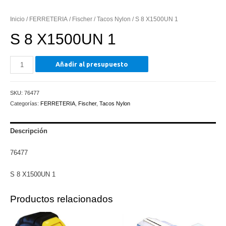
Inicio
/
FERRETERIA
/
Fischer
/
Tacos Nylon
/ S 8 X1500UN 1
S 8 X1500UN 1
S
Añadir al presupuesto
8
X1500UN
SKU:
76477
1
Categorías:
FERRETERIA
,
Fischer
,
Tacos Nylon
cantidad
Descripción
76477
S 8 X1500UN 1
Productos relacionados