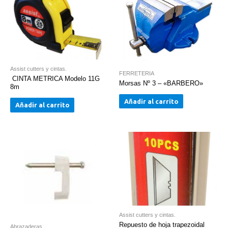
Assist cutters y cintas.
FERRETERIA
CINTA METRICA Modelo 11G
Morsas Nº 3 – «BARBERO»
8m
Añadir al carrito
Añadir al carrito
Assist cutters y cintas.
Repuesto de hoja trapezoidal
Abrazaderas