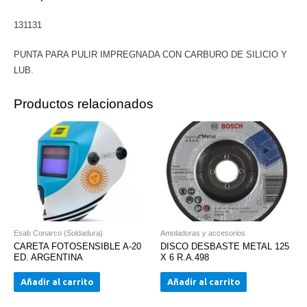
SILICIO
131131
Y
LUB.
PUNTA PARA PULIR IMPREGNADA CON CARBURO DE SILICIO Y
cantidad
LUB.
Productos relacionados
Esab Conarco (Soldadura)
Amoladoras y accesorios
CARETA FOTOSENSIBLE A-20
DISCO DESBASTE METAL 125
ED. ARGENTINA
X 6 R.A.498
Añadir al carrito
Añadir al carrito