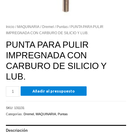
Inicio
/
MAQUINARIA
/
Dremel
/
Puntas
/ PUNTA PARA PULIR
IMPREGNADA CON CARBURO DE SILICIO Y LUB.
PUNTA PARA PULIR
IMPREGNADA CON
CARBURO DE SILICIO Y
LUB.
PUNTA
Añadir al presupuesto
PARA
PULIR
SKU:
131131
IMPREGNADA
Categorías:
Dremel
,
MAQUINARIA
,
Puntas
CON
CARBURO
DE
Descripción