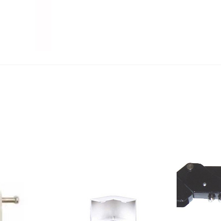
x100)
Negro
cantidad