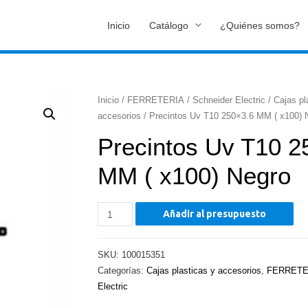
Inicio
Catálogo
¿Quiénes somos?
Inicio
/
FERRETERIA
/
Schneider Electric
/
Cajas pl
accesorios
/ Precintos Uv T10 250×3.6 MM ( x100) 
Precintos Uv T10 2
MM ( x100) Negro
Precintos
Añadir al presupuesto
Uv
T10
SKU:
100015351
250x3.6
Categorías:
Cajas plasticas y accesorios
,
FERRETE
MM
Electric
(