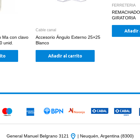
FERRETERIA
REMACHADO
GIRATORIA
Cable canal
Añadir 
n Ma con clavo
Accesorio Ángulo Externo 25×25
0 unid.
Blanco
ito
Añadir al carrito
General Manuel Belgrano 3121
| Neuquén, Argentina (8300)