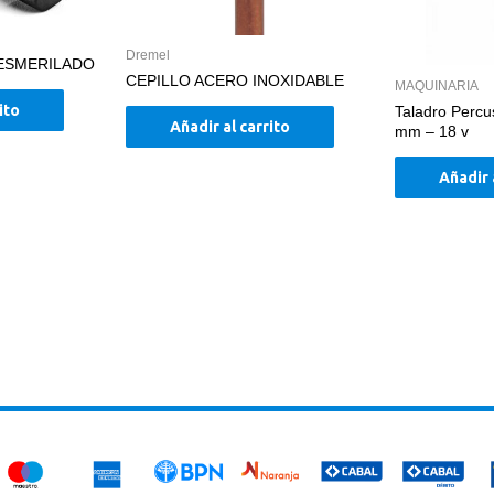
Dremel
 ESMERILADO
CEPILLO ACERO INOXIDABLE
MAQUINARIA
ito
Taladro Percus
Añadir al carrito
mm – 18 v
Añadir 