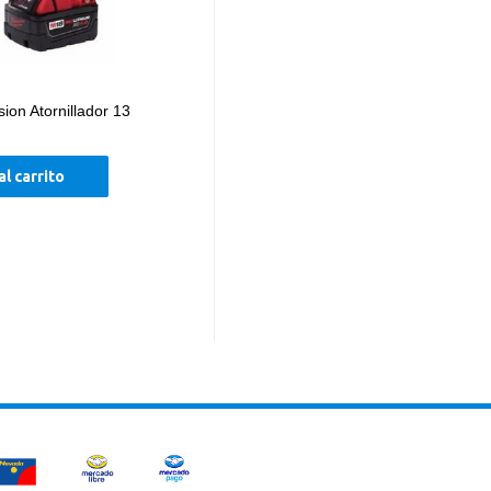
ion Atornillador 13
al carrito