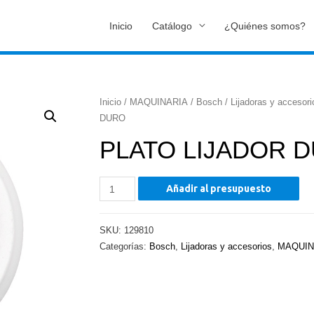
Inicio
Catálogo
¿Quiénes somos?
Inicio
/
MAQUINARIA
/
Bosch
/
Lijadoras y accesori
DURO
PLATO LIJADOR 
PLATO
Añadir al presupuesto
LIJADOR
DURO
SKU:
129810
cantidad
Categorías:
Bosch
,
Lijadoras y accesorios
,
MAQUIN