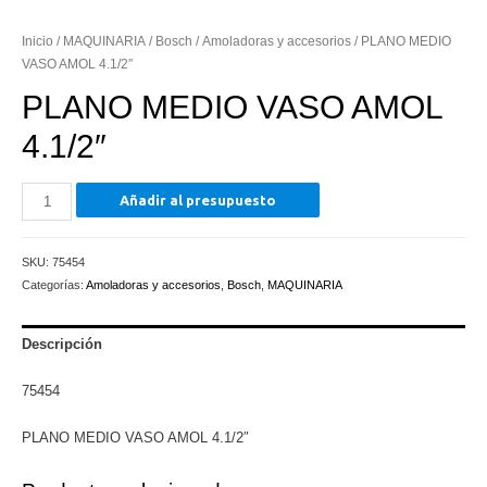
Inicio
/
MAQUINARIA
/
Bosch
/
Amoladoras y accesorios
/ PLANO MEDIO
VASO AMOL 4.1/2″
PLANO MEDIO VASO AMOL
4.1/2″
PLANO
Añadir al presupuesto
MEDIO
VASO
SKU:
75454
AMOL
Categorías:
Amoladoras y accesorios
,
Bosch
,
MAQUINARIA
4.1/2"
cantidad
Descripción
75454
PLANO MEDIO VASO AMOL 4.1/2″