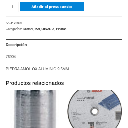
PIEDRA
Añadir al presupuesto
AMOL
OX
SKU:
76904
ALUMINIO
Categorías:
Dremel
,
MAQUINARIA
,
Piedras
9.5MM
cantidad
Descripción
76904
PIEDRA AMOL OX ALUMINIO 9.5MM
Productos relacionados