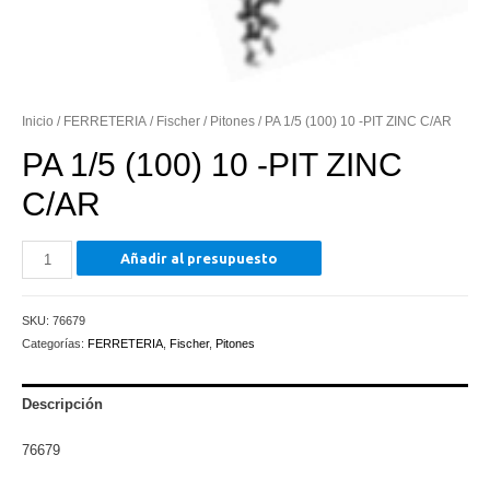
Inicio
/
FERRETERIA
/
Fischer
/
Pitones
/ PA 1/5 (100) 10 -PIT ZINC C/AR
PA 1/5 (100) 10 -PIT ZINC
C/AR
PA
Añadir al presupuesto
1/5
(100)
SKU:
76679
10
Categorías:
FERRETERIA
,
Fischer
,
Pitones
-
PIT
ZINC
Descripción
C/AR
76679
cantidad