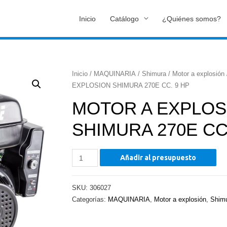
Inicio
Catálogo
¿Quiénes somos?
Inicio
/
MAQUINARIA
/
Shimura
/
Motor a explosión
EXPLOSION SHIMURA 270E CC. 9 HP
MOTOR A EXPLOS
SHIMURA 270E CC
MOTOR
Añadir al presupuesto
A
EXPLOSION
SKU:
306027
SHIMURA
Categorías:
MAQUINARIA
,
Motor a explosión
,
Shim
270E
CC.