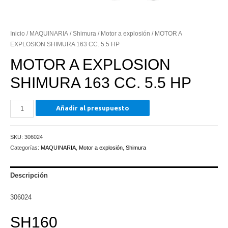
Inicio
/
MAQUINARIA
/
Shimura
/
Motor a explosión
/ MOTOR A
EXPLOSION SHIMURA 163 CC. 5.5 HP
MOTOR A EXPLOSION
SHIMURA 163 CC. 5.5 HP
MOTOR
Añadir al presupuesto
A
EXPLOSION
SKU:
306024
SHIMURA
Categorías:
MAQUINARIA
,
Motor a explosión
,
Shimura
163
CC.
5.5
Descripción
HP
306024
cantidad
SH160