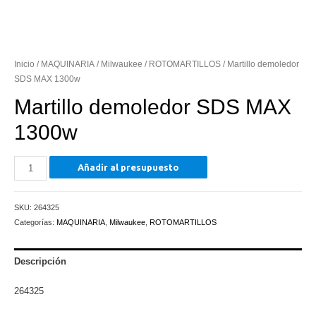
Inicio
/
MAQUINARIA
/
Milwaukee
/
ROTOMARTILLOS
/ Martillo demoledor
SDS MAX 1300w
Martillo demoledor SDS MAX
1300w
Martillo
Añadir al presupuesto
demoledor
SDS
SKU:
264325
MAX
Categorías:
MAQUINARIA
,
Milwaukee
,
ROTOMARTILLOS
1300w
cantidad
Descripción
264325