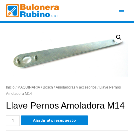
Ir
Men
al
contenido
princ
Inicio
/
MAQUINARIA
/
Bosch
/
Amoladoras y accesorios
/ Llave Pernos
Amoladora M14
Llave Pernos Amoladora M14
Llave
Añadir al presupuesto
Pernos
Amoladora