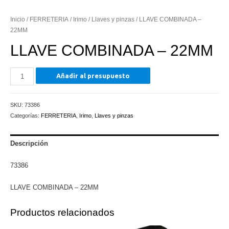
Inicio
/
FERRETERIA
/
Irimo
/
Llaves y pinzas
/ LLAVE COMBINADA –
22MM
LLAVE COMBINADA – 22MM
LLAVE
Añadir al presupuesto
COMBINADA
-
SKU:
73386
22MM
Categorías:
FERRETERIA
,
Irimo
,
Llaves y pinzas
cantidad
Descripción
73386
LLAVE COMBINADA – 22MM
Productos relacionados