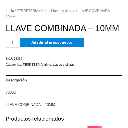
Inicio
/
FERRETERIA
/
Irimo
/
Llaves y pinzas
/ LLAVE COMBINADA –
10MM
LLAVE COMBINADA – 10MM
LLAVE
Añadir al presupuesto
COMBINADA
-
SKU:
73362
10MM
Categorías:
FERRETERIA
,
Irimo
,
Llaves y pinzas
cantidad
Descripción
73362
LLAVE COMBINADA – 10MM
Productos relacionados