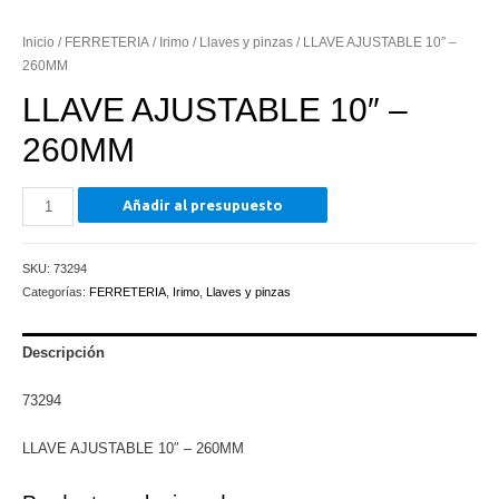
Inicio
/
FERRETERIA
/
Irimo
/
Llaves y pinzas
/ LLAVE AJUSTABLE 10″ –
260MM
LLAVE AJUSTABLE 10″ –
260MM
LLAVE
Añadir al presupuesto
AJUSTABLE
10"
SKU:
73294
-
Categorías:
FERRETERIA
,
Irimo
,
Llaves y pinzas
260MM
cantidad
Descripción
73294
LLAVE AJUSTABLE 10″ – 260MM