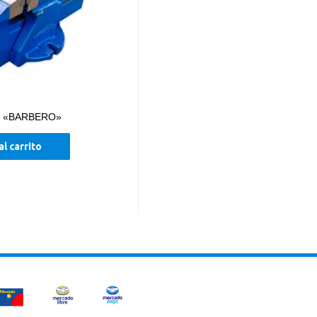
 – «BARBERO»
al carrito