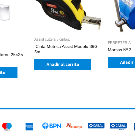
Assist cutters y cintas.
FERRETERIA
Cinta Metrica Assist Modelo 36G
Morsas Nº 2
5m
terno 25×25
Añadir 
Añadir al carrito
ito