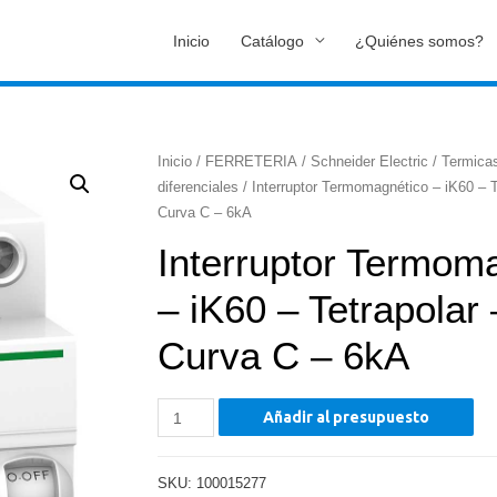
Inicio
Catálogo
¿Quiénes somos?
Inicio
/
FERRETERIA
/
Schneider Electric
/
Termica
diferenciales
/ Interruptor Termomagnético – iK60 – T
Curva C – 6kA
Interruptor Termom
– iK60 – Tetrapolar
Curva C – 6kA
Interruptor
Añadir al presupuesto
Termomagnético
-
SKU:
100015277