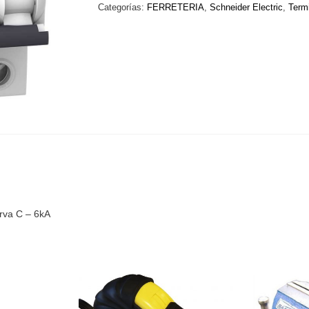
iK60
Categorías:
FERRETERIA
,
Schneider Electric
,
Termi
-
Tetrapolar
-
32A
-
Curva
C
-
6kA
cantidad
urva C – 6kA