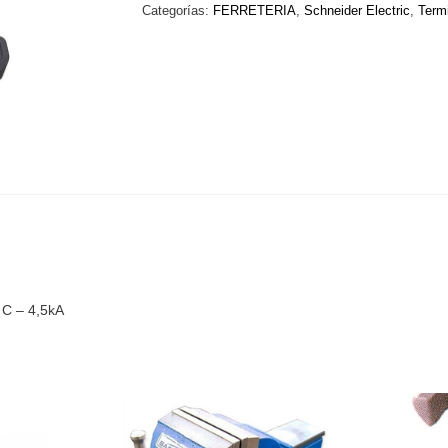
-
Categorías:
FERRETERIA
,
Schneider Electric
,
Termi
Bipolar
-
10A
-
Curva
C
-
4,5kA
cantidad
 C – 4,5kA