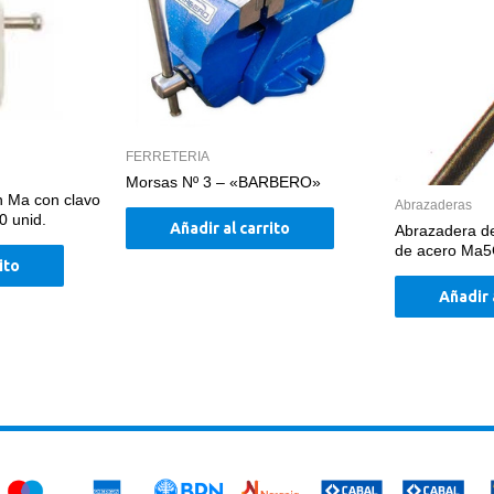
FERRETERIA
Morsas Nº 3 – «BARBERO»
n Ma con clavo
Abrazaderas
0 unid.
Añadir al carrito
Abrazadera d
de acero Ma5
ito
Añadir 