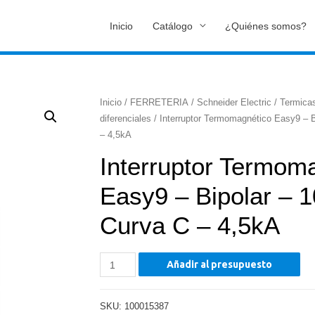
Inicio
Catálogo
¿Quiénes somos?
Inicio
/
FERRETERIA
/
Schneider Electric
/
Termica
diferenciales
/ Interruptor Termomagnético Easy9 – B
– 4,5kA
Interruptor Termom
Easy9 – Bipolar – 
Curva C – 4,5kA
Interruptor
Añadir al presupuesto
Termomagnético
Easy9
SKU:
100015387