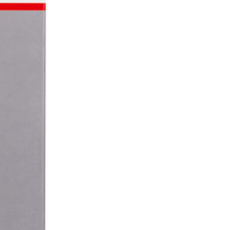
RED-
WOOD
#40
115X230MM
VELCRO
14
AGUJERO
cantidad