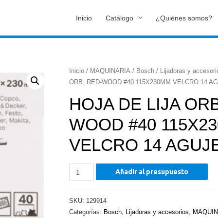
Inicio
Catálogo
¿Quiénes somos?
Inicio
/
MAQUINARIA
/
Bosch
/
Lijadoras y accesori
ORB. RED-WOOD #40 115X230MM VELCRO 14 A
HOJA DE LIJA ORB
WOOD #40 115X2
VELCRO 14 AGUJ
HOJA
Añadir al presupuesto
DE
LIJA
SKU:
129914
ORB.
Categorías:
Bosch
,
Lijadoras y accesorios
,
MAQUIN