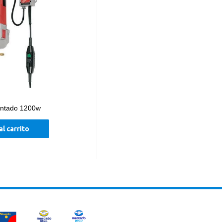
antado 1200w
al carrito