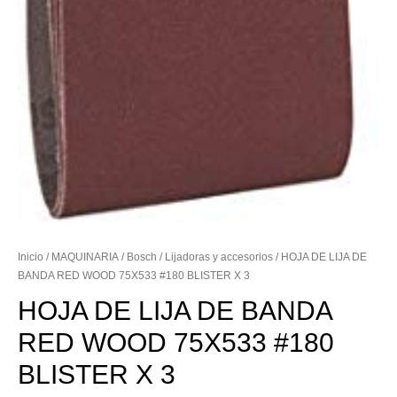
Inicio
/
MAQUINARIA
/
Bosch
/
Lijadoras y accesorios
/ HOJA DE LIJA DE
BANDA RED WOOD 75X533 #180 BLISTER X 3
HOJA DE LIJA DE BANDA
RED WOOD 75X533 #180
BLISTER X 3