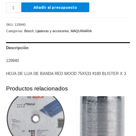
HOJA
Añadir al presupuesto
DE
LIJA
SKU:
129940
DE
Categorías:
Bosch
,
Lijadoras y accesorios
,
MAQUINARIA
BANDA
RED
WOOD
Descripción
75X533
129940
#180
BLISTER
HOJA DE LIJA DE BANDA RED WOOD 75X533 #180 BLISTER X 3
X
3
Productos relacionados
cantidad