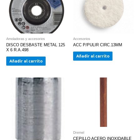
entrada:
60ºC.
Peso:
62
Kg.
Dimesiones:
Amoladoras y accesorios
Accesorios
DISCO DESBASTE METAL 125
ACC P/PULIR CIRC.13MM
560/500x1090
X 6 R.A.498
mm
Añadir al carrito
(largo
Añadir al carrito
x
ancho
x
alto).
Incluye
Filtro,
Lanza
de
acero
inoxidable
Dremel
CEPILLO ACERO INOXIDABLE
de