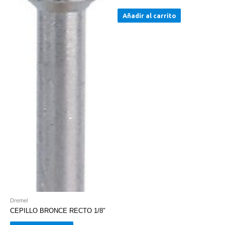
1050
Añadir al carrito
mm.
Mangue
cantidad
Dremel
CEPILLO BRONCE RECTO 1/8″