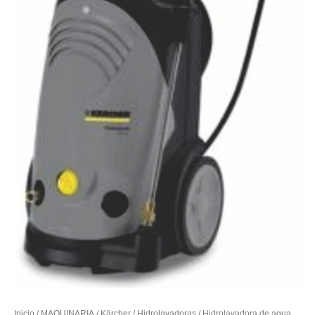
Inicio
/
MAQUINARIA
/
Kärcher
/
Hidrolavadoras
/ Hidrolavadora de agua