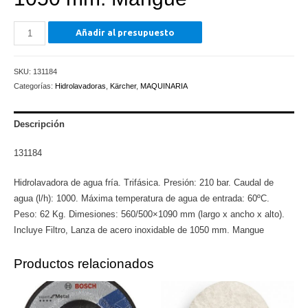
Hidrolavadora
Añadir al presupuesto
de
agua
SKU:
131184
fría.
Categorías:
Hidrolavadoras
,
Kärcher
,
MAQUINARIA
Trifásica.
Presión:
210
Descripción
bar.
131184
Caudal
de
Hidrolavadora de agua fría. Trifásica. Presión: 210 bar. Caudal de
agua
agua (l/h): 1000. Máxima temperatura de agua de entrada: 60ºC.
(l/h):
Peso: 62 Kg. Dimesiones: 560/500×1090 mm (largo x ancho x alto).
1000.
Incluye Filtro, Lanza de acero inoxidable de 1050 mm. Mangue
Máxima
temperatura
Productos relacionados
de
agua
de