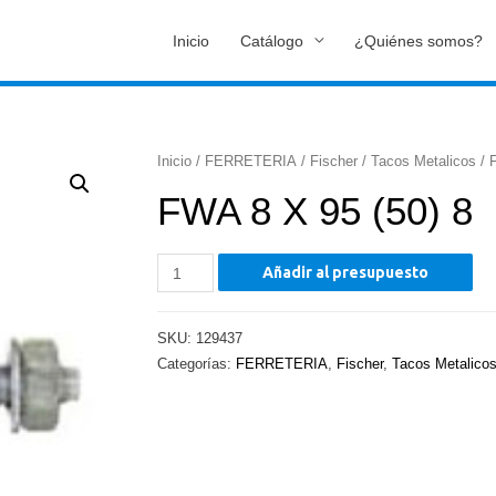
Inicio
Catálogo
¿Quiénes somos?
Inicio
/
FERRETERIA
/
Fischer
/
Tacos Metalicos
/ 
FWA 8 X 95 (50) 8
FWA
Añadir al presupuesto
8
X
SKU:
129437
95
Categorías:
FERRETERIA
,
Fischer
,
Tacos Metalico
(50)
8
cantidad