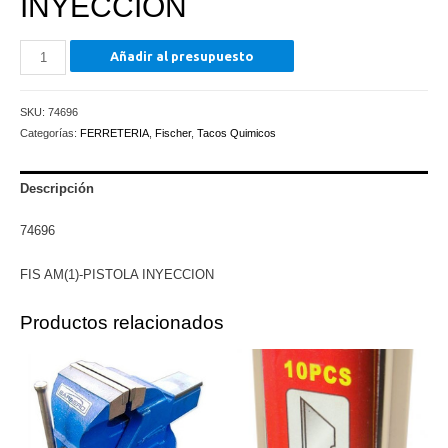
INYECCION
FIS
Añadir al presupuesto
AM(1)-
PISTOLA
SKU:
74696
INYECCION
Categorías:
FERRETERIA
,
Fischer
,
Tacos Quimicos
cantidad
Descripción
74696
FIS AM(1)-PISTOLA INYECCION
Productos relacionados