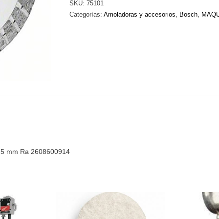
SKU:
75101
SEMI
Categorías:
Amoladoras y accesorios
,
Bosch
,
MAQU
PROFESIONALES
-
Turbo
115
mm
Ra
2608600914
cantidad
15 mm Ra 2608600914