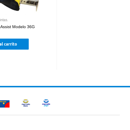
intas.
 Assist Modelo 36G
al carrito