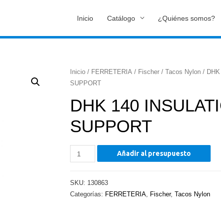
Inicio
Catálogo
¿Quiénes somos?
Inicio
/
FERRETERIA
/
Fischer
/
Tacos Nylon
/ DHK
SUPPORT
DHK 140 INSULAT
SUPPORT
DHK
Añadir al presupuesto
140
INSULATION
SKU:
130863
SUPPORT
Categorías:
FERRETERIA
,
Fischer
,
Tacos Nylon
cantidad