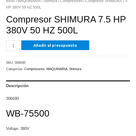
Inicio
/
MAQUINARIA
/
Shimura
/
Compresores
/ Compresor SHIMURA 7.5
HP 380V 50 HZ 500L
Compresor SHIMURA 7.5 HP
380V 50 HZ 500L
Compresor
Añadir al presupuesto
SHIMURA
7.5
SKU:
306690
HP
Categorías:
Compresores
,
MAQUINARIA
,
Shimura
380V
50
HZ
Descripción
500L
306690
cantidad
WB-75500
Voltaje: 380V