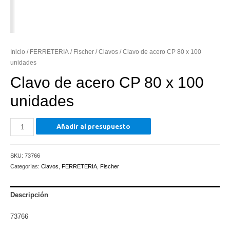
Inicio
/
FERRETERIA
/
Fischer
/
Clavos
/ Clavo de acero CP 80 x 100
unidades
Clavo de acero CP 80 x 100
unidades
Clavo
Añadir al presupuesto
de
acero
SKU:
73766
CP
Categorías:
Clavos
,
FERRETERIA
,
Fischer
80
x
100
Descripción
unidades
73766
cantidad